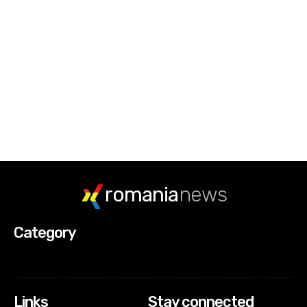
romania
news
Category
Links
Stay connected